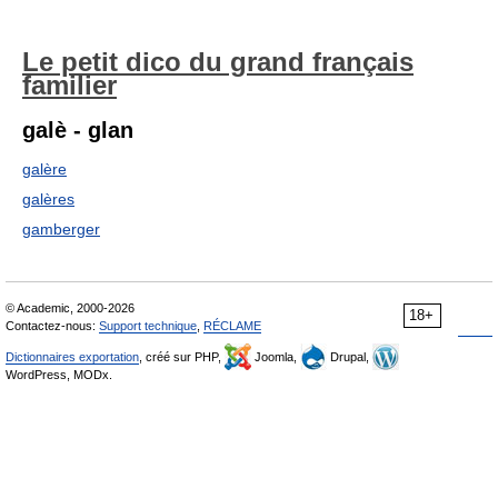
Le petit dico du grand français
familier
galè - glan
galère
galères
gamberger
© Academic, 2000-2026
18+
Contactez-nous:
Support technique
,
RÉCLAME
Dictionnaires exportation
, créé sur PHP,
Joomla,
Drupal,
WordPress, MODx.